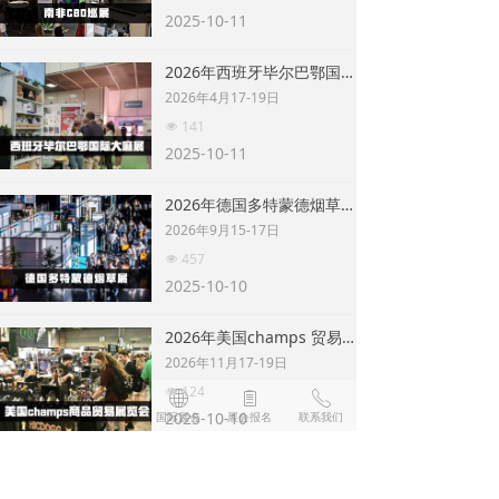
2025-10-11
2026年西班牙毕尔巴鄂国际大麻展
2026年4月17-19日
141
넶
2025-10-11
2026年德国多特蒙德烟草展览会
2026年9月15-17日
457
넶
2025-10-10
2026年美国champs 贸易博览会-劳德代尔堡
2026年11月17-19日
124
넶
낀
ꀃ
ꄓ
ꁩ
ꂅ
2025-10-10
首页
行业资讯
国际展会
展会报名
联系我们
2026年美国champs 贸易博览会-达拉斯
2026年10月7-9日